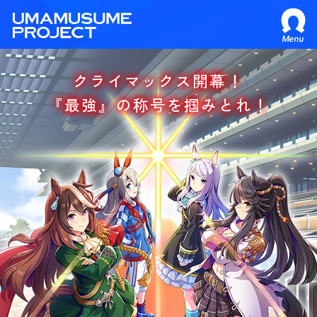
Menu
クライマックス開幕！
クライマックス開幕！
『
『
最強
最強
』
』
の称号を掴みとれ！
の称号を掴みとれ！