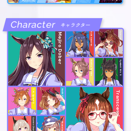
Character
キャラクター
Hishi Amazon
Forever Young
Mejiro Dober
Narita Taishin
Symboli Kris S
T.M. Opera O
North Flight
Transcend
Curren Chan
Matikanetannhauser