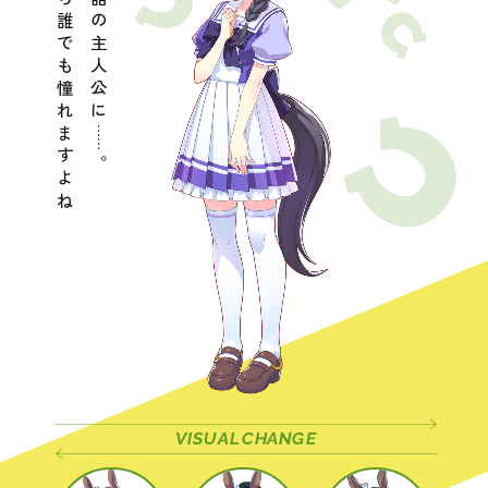
本好きなら誰でも憧れますよね
いつか物語の主人公に
……
。
VISUAL
CHANGE