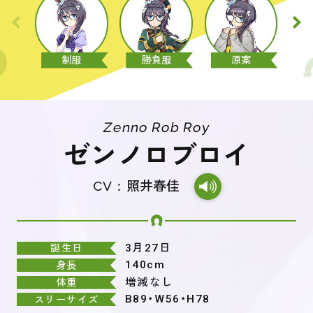
制服
勝負服
原案
Zenno Rob Roy
ゼンノロブロイ
CV：
照井春佳
3月27日
誕生日
140cm
身長
増減なし
体重
B89・W56・H78
スリーサイズ