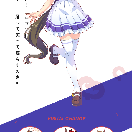
金！ 名声！ ロマン‼
――
踊って笑って暮らすのさ‼
VISUAL
CHANGE