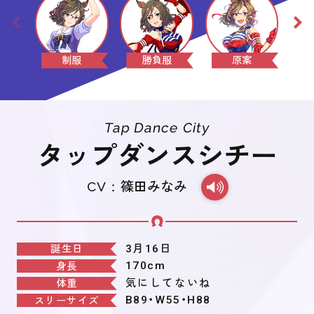
制服
勝負服
原案
Tap Dance City
タップダンスシチー
CV：
篠田みなみ
3月16日
誕生日
170cm
身長
気にしてないね
体重
B89・W55・H88
スリーサイズ