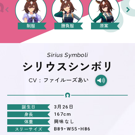
制服
勝負服
原案
Sirius Symboli
シリウスシンボリ
CV：
ファイルーズあい
3月26日
誕生日
167cm
身長
興味なし
体重
B89・W55・H86
スリーサイズ