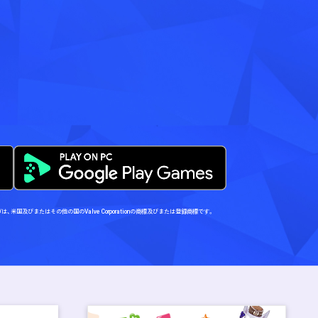
Steamロゴは、米国及びまたはその他の国のValve Corporationの商標及びまたは登録商標です。