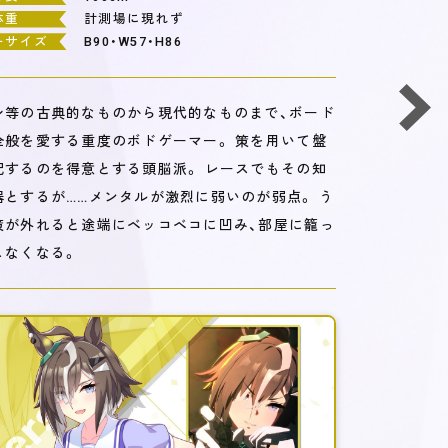
体重
計測場に現れず
ーサイズ
B90・W57・H86
シ等の古典的なものから現代的なものまで、ボード
全般を愛する重度のボドゲーマー。 策を用いて盤
配するのを得意とする頭脳派。 レースでもその知
器とするが……メンタルが激烈に弱いのが弱点。 う
策が外れると途端にベッコベコに凹み、部屋に籠っ
こなくなる。