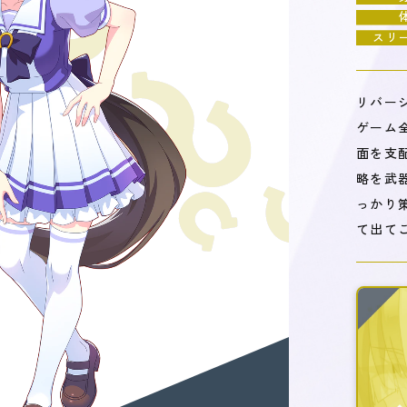
スリ
リバー
ゲーム
面を支
略を武
っかり
て出て