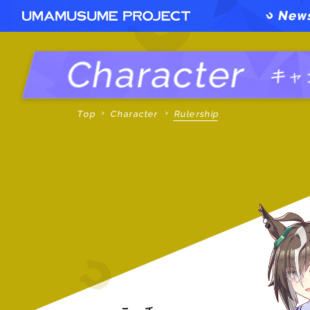
Character
キャ
Top
Character
Rulership