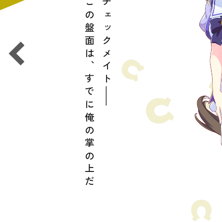
この盤面は、すでに俺の掌の上だ
チェックメイト
――