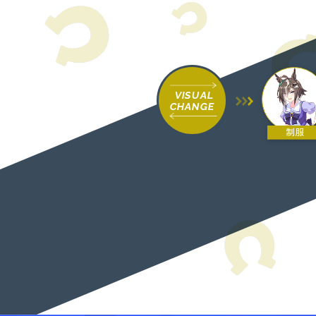
VISUAL
CHANGE
制服