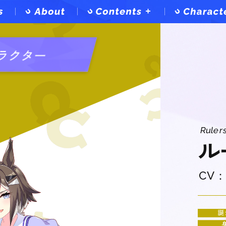
Contents
Top
ラクター
Game
Anime
Music
Comics
Event
Ruler
ル
CV
誕