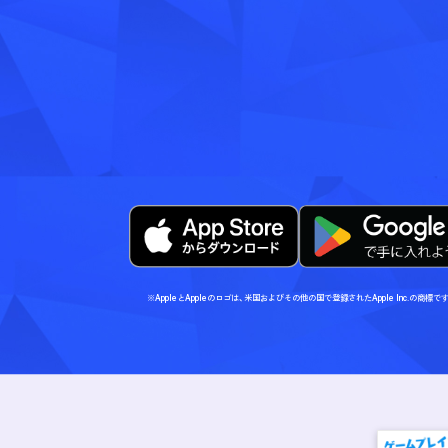
※AppleとAppleのロゴは、米国およびその他の国で登録されたApple Inc.の商標で