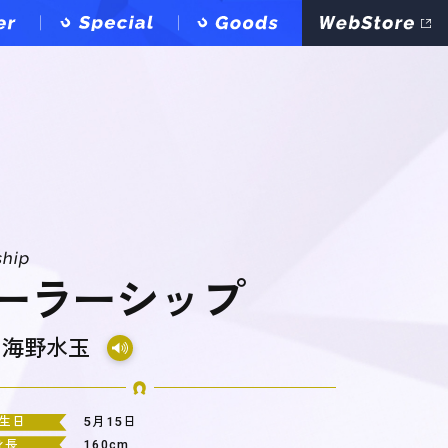
ship
ーラーシップ
：
海野水玉
生日
5月15日
身長
160cm