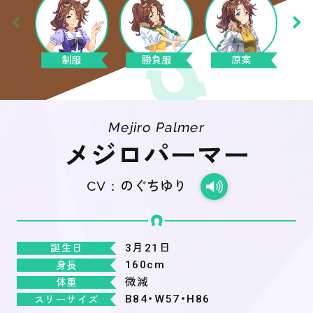
制服
勝負服
原案
Mejiro Palmer
メジロパーマー
CV：
のぐちゆり
3月21日
誕生日
160cm
身長
微減
体重
B84・W57・H86
スリーサイズ