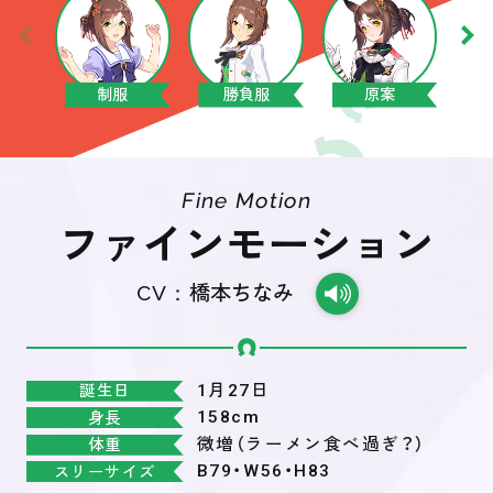
制服
勝負服
原案
Fine Motion
ファインモーション
CV：
橋本ちなみ
1月27日
誕生日
158cm
身長
微増（ラーメン食べ過ぎ？）
体重
B79・W56・H83
スリーサイズ