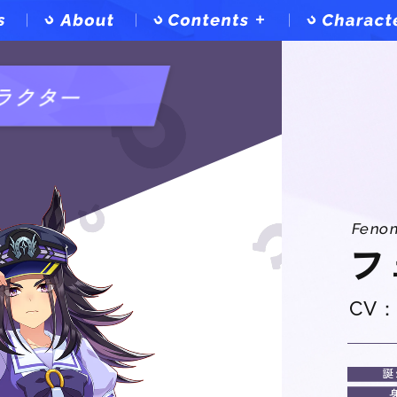
Contents
Top
ラクター
Game
Anime
Music
Comics
Event
Feno
フ
CV
誕