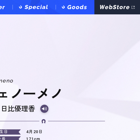
meno
ェノーメノ
：
日比優理香
生日
4月20日
身長
171cm