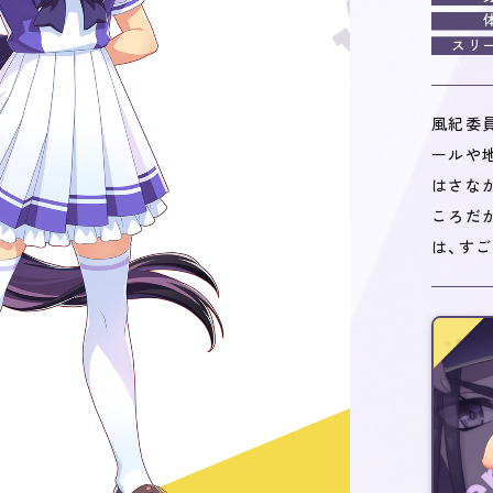
スリ
風紀委
ールや
はさな
ころだ
は、す