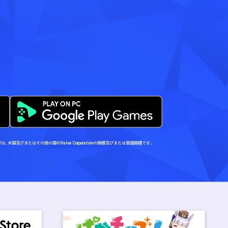
Steamロゴは、米国及びまたはその他の国のValve Corporationの商標及びまたは登録商標です。