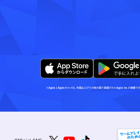
※AppleとAppleのロゴは、米国およびその他の国で登録されたApple Inc.の商標で