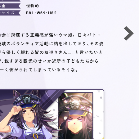
体重
怪物的
ーサイズ
B81・W59・H82
員会に所属する正義感が強いウマ娘。 日々パトロ
地域のボランティア活動に精を出しており、その姿
がら優しく頼れる皆のお巡りさん……と言いたいと
が、鋭すぎる眼光のせいか近所の子どもたちから
ごーく怖がられてしまっているそうな。