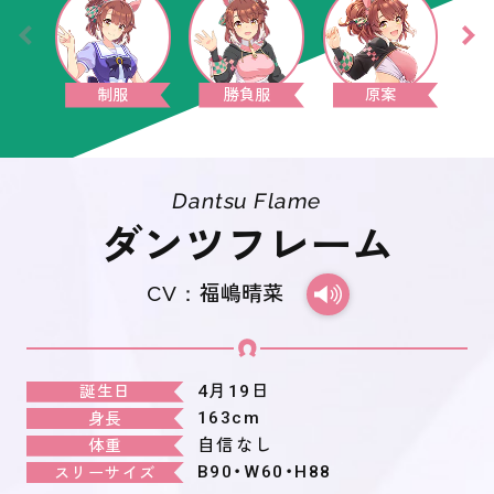
制服
勝負服
原案
Dantsu Flame
ダンツフレーム
CV：
福嶋晴菜
4月19日
誕生日
163cm
身長
自信なし
体重
B90・W60・H88
スリーサイズ