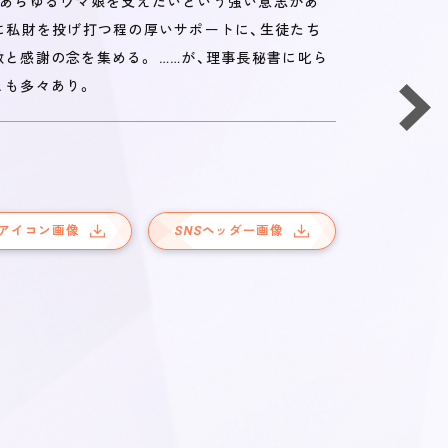
、あらゆるウマ娘を支えたいという強い意志があ
時に私財を投げ打つ程の厚いサポートに、生徒たち
敬と感謝の念を集める。 ……が、理事長秘書に叱ら
とも多々あり。
アイコン画像
SNS
ヘッダー画像