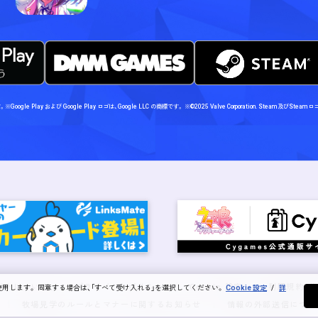
す。
※Google Play および Google Play ロゴは、Google LLC の商標です。
※©2025 Valve Corporation. Steam及び
イトについて
プライバシーポリシー
Cookie 設定
利用規約・
を使用します。 同意する場合は、「すべて受け入れる」を選択してください。
Cookie 設定
/
詳
牧場見学のルールとマナーに関するお知らせ
情報の外部送信につい