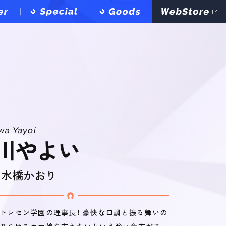
wa Yayoi
川やよい
：
水橋かおり
、トレセン学園の理事長！ 豪快な口調と振る舞いの