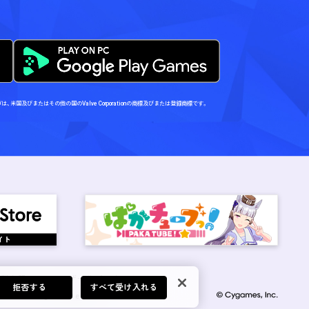
Steamロゴは、米国及びまたはその他の国のValve Corporationの商標及びまたは登録商標です。
権利表記
ユーザーサポート
拒否する
すべて受け入れる
て
English Release