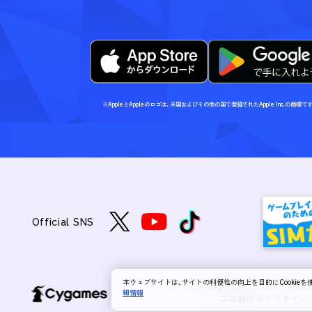
※AppleとAppleのロゴは、米国およびその他の国で登録されたApple Inc.の商標で
Official SNS
推奨端末一覧
このサ
本ウェブサイトは、サイトの利便性の向上を目的にCookie
細情報
二次創作ガイドライン