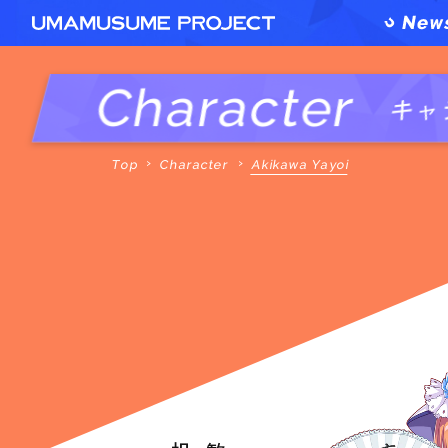
Character
キャ
Top
Character
Akikawa Yayoi