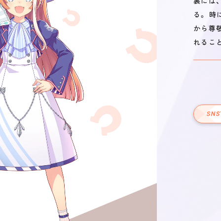
裏には
る。 
から尊
れるこ
SNS