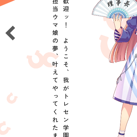
担当ウマ娘の夢、叶えてやってくれたまえ！
歓迎ッ！ ようこそ、我がトレセン学園へ！