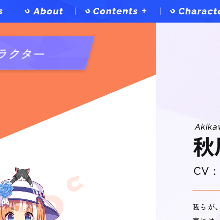
Contents
Top
ラクター
Game
Anime
Music
Comics
Event
Akika
秋
CV
我らが