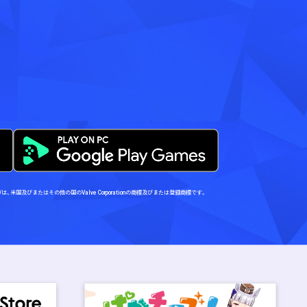
Steamロゴは、米国及びまたはその他の国のValve Corporationの商標及びまたは登録商標です。