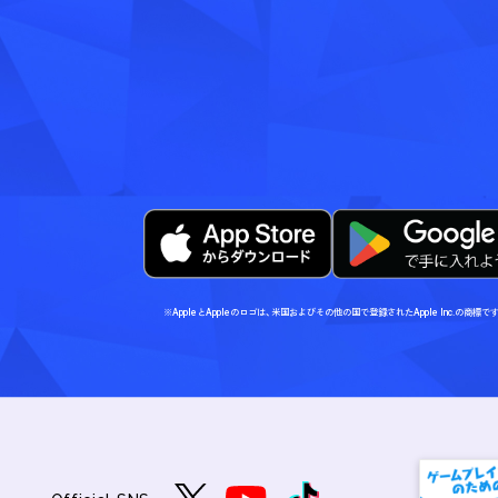
※AppleとAppleのロゴは、米国およびその他の国で登録されたApple Inc.の商標で