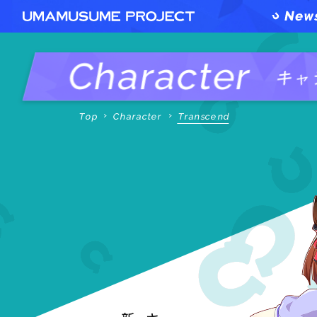
Character
キャ
Top
Character
Transcend