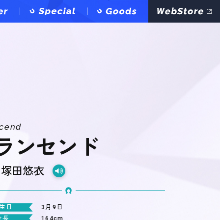
scend
ランセンド
：
塚田悠衣
生日
3月9日
身長
164cm