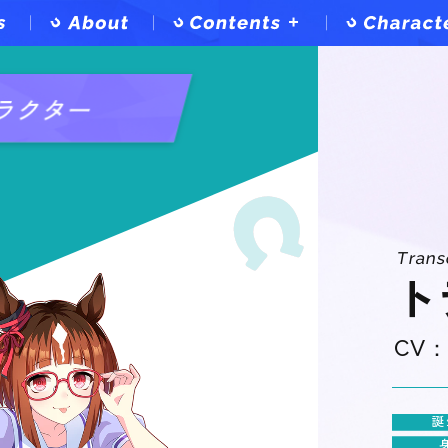
Contents
Top
ラクター
Game
Anime
Music
Comics
Event
Tran
ト
CV
誕