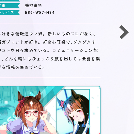
体重
機密事項
ーサイズ
B86・W57・H84
ル好きな情報通ウマ娘。 新しいものに目がなく、
新ガジェットが好き。 好奇心旺盛で、ゾクゾクす
やコトを日々求めている。 コミュニケーション能
く、どんな輪にもひょっこり顔を出しては会話を楽
がら情報を集めている。