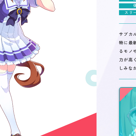
スリ
サブカ
特に最
るモノ
力が高
しみな