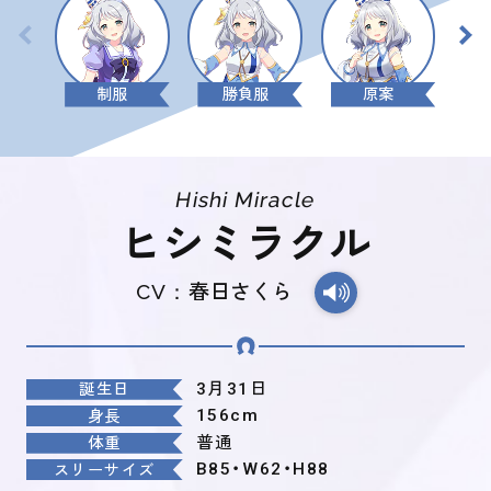
制服
勝負服
原案
Hishi Miracle
ヒシミラクル
CV：
春日さくら
3月31日
誕生日
156cm
身長
普通
体重
B85・W62・H88
スリーサイズ