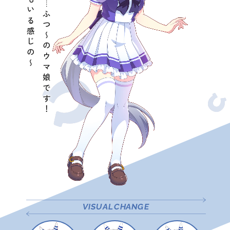
どこにでもいる感じの〜
……
ふつ〜のウマ娘です！
VISUAL
CHANGE